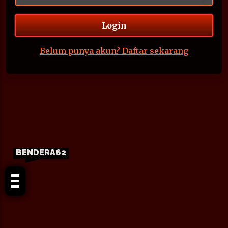
Login
Belum punya akun? Daftar sekarang
BENDERA62